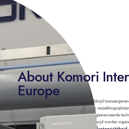
BEDRIJF
About Komori Inter
Europe
Komori International Europe
is een wereldwijd toonaangeven
gespecialiseerd in commerciële kleurendruk en verpakkingsoplossi
Komori Corporation
combineert het bedrijf geavanceerde tech
innovatieve drukmachines te leveren die wereldwijd worden ingeze
Met een sterke focus op
productinnovatie, klantgerichtheid 