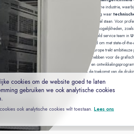
een sleutelrol in de transformatie van de grafische industrie, waarb
Het bedrijf biedt een dynamische werkomgeving waar
technisch
vermogen en teamwerk
hoog in het vaandel staan. Voor profes
veldservice biedt Komori uitdagende carrièremogelijkheden, zoals
ervaren electrical engineer
binnen het field service team in
U
internationale exposure
, de mogelijkheid om met state-of-the-
continue verbetering. Komori International Europe trekt ambitieuze
technische uitdagingen
en een passie hebben voor de grafische 
medewerkers door middel van trainingen en ontwikkelingsprogramm
werkgever is voor wie wil bijdragen aan de toekomst van de drukin
ijke cookies om de website goed te laten
emming gebruiken we ook analytische cookies
n.
 cookies ook analytische cookies wilt toestaan.
Lees ons