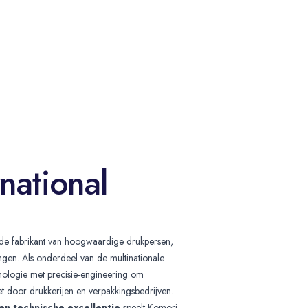
national
de fabrikant van hoogwaardige drukpersen,
ngen. Als onderdeel van de multinationale
nologie met precisie-engineering om
t door drukkerijen en verpakkingsbedrijven.
en technische excellentie
speelt Komori