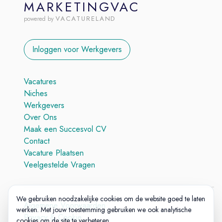
MARKETINGVAC
VACATURELAND
powered by
Inloggen voor Werkgevers
Vacatures
Niches
Werkgevers
Over Ons
Maak een Succesvol CV
Contact
Vacature Plaatsen
Veelgestelde Vragen
We gebruiken noodzakelijke cookies om de website goed te laten
Algemene Voorwaarden
werken. Met jouw toestemming gebruiken we ook analytische
Privacy & Cookie
cookies om de site te verbeteren.