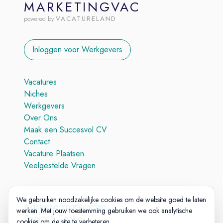
MARKETINGVAC
VACATURELAND
powered by
Inloggen voor Werkgevers
Vacatures
Niches
Werkgevers
Over Ons
Maak een Succesvol CV
Contact
Vacature Plaatsen
Veelgestelde Vragen
We gebruiken noodzakelijke cookies om de website goed te laten
Algemene Voorwaarden
werken. Met jouw toestemming gebruiken we ook analytische
Privacy & Cookie
cookies om de site te verbeteren.