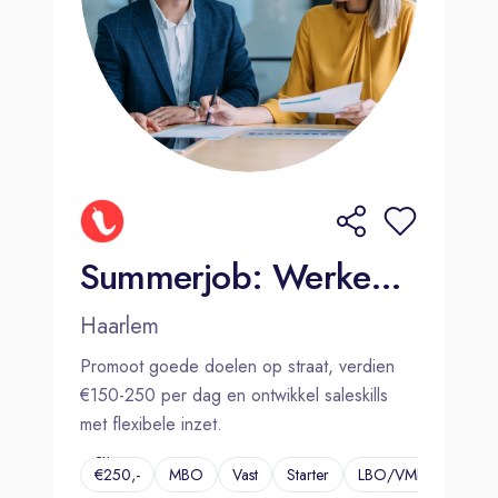
Summerjob: Werken wanneer jij wilt (€150-€250 per dag)
Haarlem
Promoot goede doelen op straat, verdien
€150-250 per dag en ontwikkel saleskills
met flexibele inzet.
€150,-
en
€250,-
MBO
Vast
Starter
LBO/VMBO
...
per