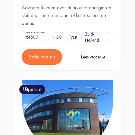
Adviseer klanten over duurzame energie en
sluit deals met een aantrekkelijk salaris en
bonus.
€3000 tot
Zuid-
€4500
HBO
Vast
...
Holland
p/m
Solliciteer nu
Lees verder
Uitgelicht