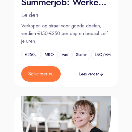
Summerjob: Werken wanneer jij wilt (€150-€250 per dag)
Leiden
Verkopen op straat voor goede doelen,
verdien €150-€250 per dag en bepaal zelf
je uren.
€150,-
en
€250,-
MBO
Vast
Starter
LBO/VMBO
...
per
dag
Solliciteer nu
Lees verder