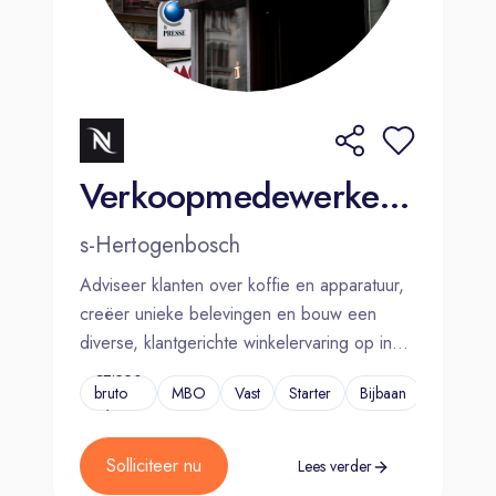
Verkoopmedewerker Nespresso Den Bosch
s-Hertogenbosch
Adviseer klanten over koffie en apparatuur,
creëer unieke belevingen en bouw een
diverse, klantgerichte winkelervaring op in
een inspirerende boutique.
€2.550
bruto
MBO
Vast
Starter
Bijbaan
...
p/m
Solliciteer nu
Lees verder