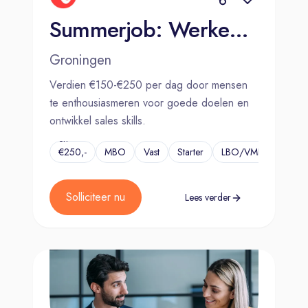
Summerjob: Werken wanneer jij wilt (€150-€250 per dag)
Groningen
Verdien €150-€250 per dag door mensen
te enthousiasmeren voor goede doelen en
ontwikkel sales skills.
€150,-
en
€250,-
MBO
Vast
Starter
LBO/VMBO
...
per
dag
Solliciteer nu
Lees verder