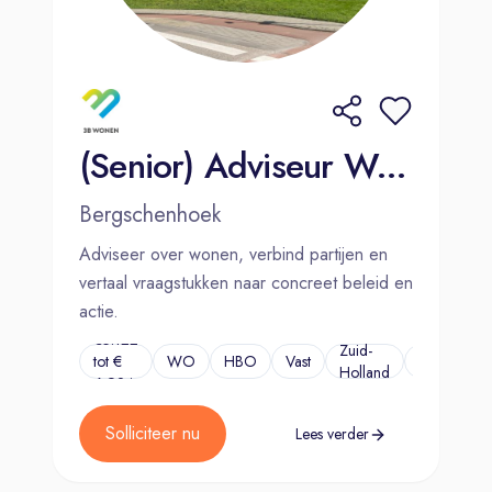
(Senior) Adviseur Wonen
Bergschenhoek
Adviseer over wonen, verbind partijen en
vertaal vraagstukken naar concreet beleid en
actie.
€5.122
Zuid-
tot €
WO
HBO
Vast
...
Holland
6.924
Solliciteer nu
Lees verder