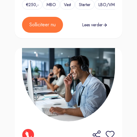
€250,-
MBO
Vast
Starter
LBO/VMBO
...
per
dag
Solliciteer nu
Lees verder