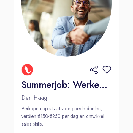
Summerjob: Werken wanneer jij wilt (€150-€250 per dag)
Den Haag
Verkopen op straat voor goede doelen,
verdien €150-€250 per dag en ontwikkel
sales skills.
€150,-
en