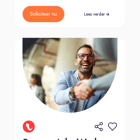
dag
Solliciteer nu
Lees verder