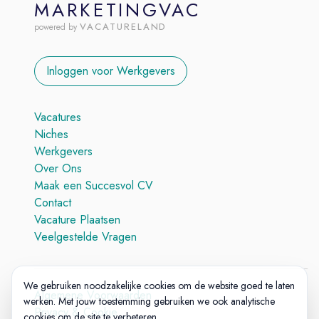
MARKETINGVAC
VACATURELAND
powered by
Inloggen voor Werkgevers
Vacatures
Niches
Werkgevers
Over Ons
Maak een Succesvol CV
Contact
Vacature Plaatsen
Veelgestelde Vragen
We gebruiken noodzakelijke cookies om de website goed te laten
Algemene Voorwaarden
werken. Met jouw toestemming gebruiken we ook analytische
Privacy & Cookie
cookies om de site te verbeteren.