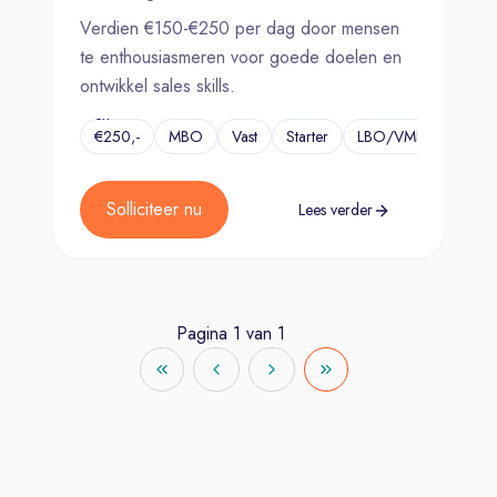
Verdien €150-€250 per dag door mensen
te enthousiasmeren voor goede doelen en
ontwikkel sales skills.
€150,-
en
€250,-
MBO
Vast
Starter
LBO/VMBO
...
per
dag
Solliciteer nu
Lees verder
Pagina
1
van
1