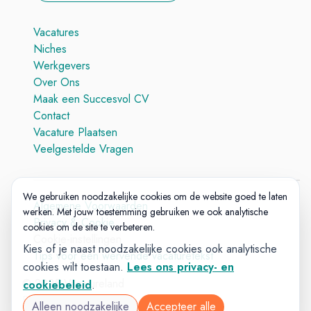
Vacatures
Niches
Werkgevers
Over Ons
Maak een Succesvol CV
Contact
Vacature Plaatsen
Veelgestelde Vragen
We gebruiken noodzakelijke cookies om de website goed te laten
Algemene Voorwaarden
werken. Met jouw toestemming gebruiken we ook analytische
Privacy & Cookie
cookies om de site te verbeteren.
Cookie-instellingen
Kies of je naast noodzakelijke cookies ook analytische
Tips voor een wervende vacaturetekst
cookies wilt toestaan.
Lees ons privacy- en
© 2025 Vacatureland
cookiebeleid
.
Build:
20260727-1227
Alleen noodzakelijke
Accepteer alle