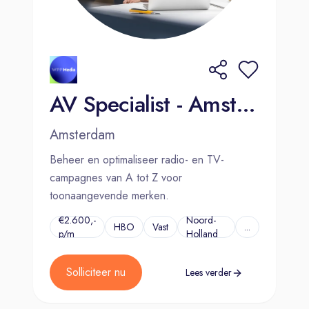
AV Specialist - Amsterdam
Amsterdam
Beheer en optimaliseer radio- en TV-
campagnes van A tot Z voor
toonaangevende merken.
€2.600,-
Noord-
HBO
Vast
...
p/m
Holland
Solliciteer nu
Lees verder