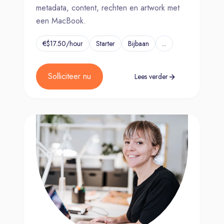
metadata, content, rechten en artwork met
een MacBook.
€$17.50/hour
Starter
Bijbaan
...
Solliciteer nu
Lees verder