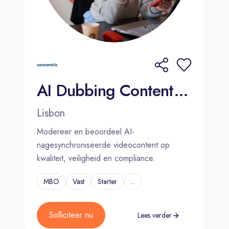
AI Dubbing Content Moderator (Dutch-Speaker) 2000€ Bonus
Lisbon
Modereer en beoordeel AI-
nagesynchroniseerde videocontent op
kwaliteit, veiligheid en compliance.
MBO
Vast
Starter
...
Solliciteer nu
Lees verder