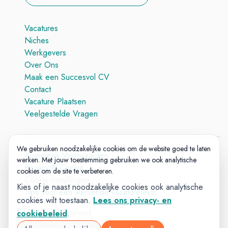
Vacatures
Niches
Werkgevers
Over Ons
Maak een Succesvol CV
Contact
Vacature Plaatsen
Veelgestelde Vragen
We gebruiken noodzakelijke cookies om de website goed te laten
Algemene Voorwaarden
werken. Met jouw toestemming gebruiken we ook analytische
Privacy & Cookie
cookies om de site te verbeteren.
Cookie-instellingen
Kies of je naast noodzakelijke cookies ook analytische
Tips voor een wervende vacaturetekst
cookies wilt toestaan.
Lees ons privacy- en
© 2025 Vacatureland
cookiebeleid
.
Build:
20260727-1227