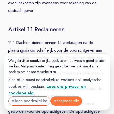
executiekosten zijn eveneens voor rekening van de
opdrachtgever.
Artikel 11 Reclameren
11.1 Klachten dienen binnen 14 werkdagen na de
plaatsingsdatum schriftelijk door de opdrachtgever aan
Vacatureland te worden gemeld. De melding dient een
We gebruiken noodzakelijke cookies om de website goed te laten
zo gedetailleerd mogelijke omschrijving van de
werken. Met jouw toestemming gebruiken we ook analytische
cookies om de site te verbeteren.
tekortkoming te bevatten, zodat Vacatureland in staat is
Kies of je naast noodzakelijke cookies ook analytische
om adequaat te reageren.
cookies wilt toestaan.
Lees ons privacy- en
11.2 Indien een klacht gegrond is, zal Vacatureland de
cookiebeleid
.
werkzaamheden alsnog uitvoeren zoals
Alleen noodzakelijke
Accepteer alle
overeengekomen, tenzij dit aantoonbaar zinloos is
geworden voor de opdrachtgever. De opdrachtgever