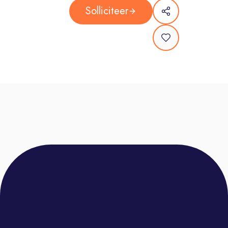
Opleiding- en trainingsprogramma’s
Solliciteer
van onze eigen PepperAcademy
De leukste feestjes, borrels en
evenementen – enjoy the ride!
Oneindige doorgroeimogelijkheden
– dare to grow!
Over ons:
Pepperminds is al dik 25 jaar proud
supporter of the next gen. Onze visie
is simpel: Pepperminds is de plek
waar je het beste uit jezelf leert
halen. We willen op een toffe manier
impact maken op jouw leven en je
uitdagen de wereld op te vreten!
Hoe? Door jou uit je comfort zone te
halen. Sales is our playground en