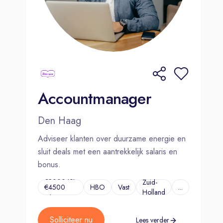
Accountmanager
Den Haag
Adviseer klanten over duurzame energie en
sluit deals met een aantrekkelijk salaris en
bonus.
€3000 tot
Zuid-
€4500
HBO
Vast
...
Holland
p/m
Solliciteer nu
Lees verder