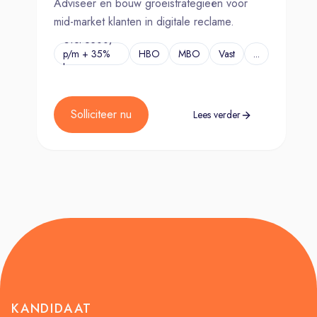
Adviseer en bouw groeistrategieën voor
mid-market klanten in digitale reclame.
€Tot 6500,-
p/m + 35%
HBO
MBO
Vast
...
bonus
Solliciteer nu
Lees verder
KANDIDAAT