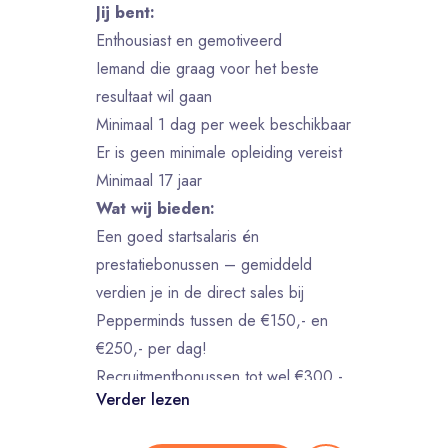
Jij bent:
Enthousiast en gemotiveerd
Iemand die graag voor het beste
resultaat wil gaan
Minimaal 1 dag per week beschikbaar
Er is geen minimale opleiding vereist
Minimaal 17 jaar
Wat wij bieden:
Een goed startsalaris én
prestatiebonussen – gemiddeld
verdien je in de direct sales bij
Pepperminds tussen de €150,- en
€250,- per dag!
Recruitmentbonussen tot wel €300,-
Verder lezen
per vriend die jij aanbrengt –
monetize your network! ;)