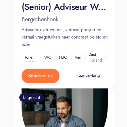
(Senior) Adviseur Wonen
Bergschenhoek
Adviseer over wonen, verbind partijen en
vertaal vraagstukken naar concreet beleid en
actie.
€5.122
Zuid-
tot €
WO
HBO
Vast
...
Holland
6.924
Solliciteer nu
Lees verder
Uitgelicht