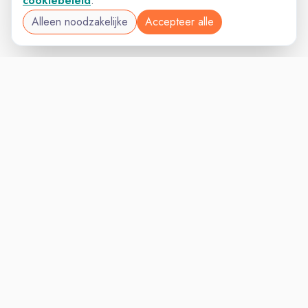
cookiebeleid
.
Alleen noodzakelijke
Accepteer alle
MARKETINGVAC
VACATURELAND
powered by
Inloggen voor Werkgevers
Vacatures
Niches